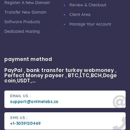
Register A New Domain
Review & Checkout
Transfer New Domain
Client Area
Software Products
Manage Your Account
Dedicated Hosting
payment method
PayPal , bank transfer turkey webmoney ,
Perfect Money payeer , BTC,LTC,BCH,Doge
coin,USDT,...
EMAIL US :
support@onlinelabs.co
SMS US :
+1-3059120469