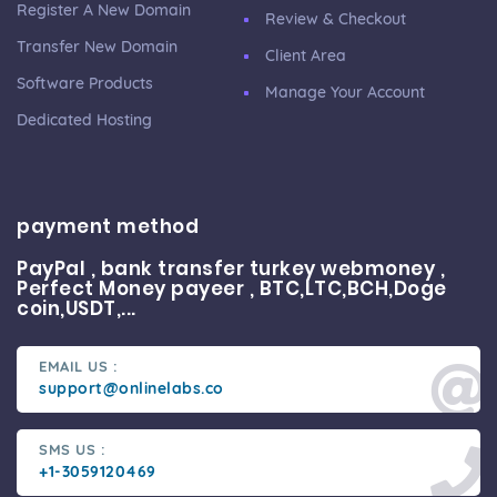
Register A New Domain
Review & Checkout
Transfer New Domain
Client Area
Software Products
Manage Your Account
Dedicated Hosting
payment method
PayPal , bank transfer turkey webmoney ,
Perfect Money payeer , BTC,LTC,BCH,Doge
coin,USDT,...
EMAIL US :
support@onlinelabs.co
SMS US :
+1-3059120469